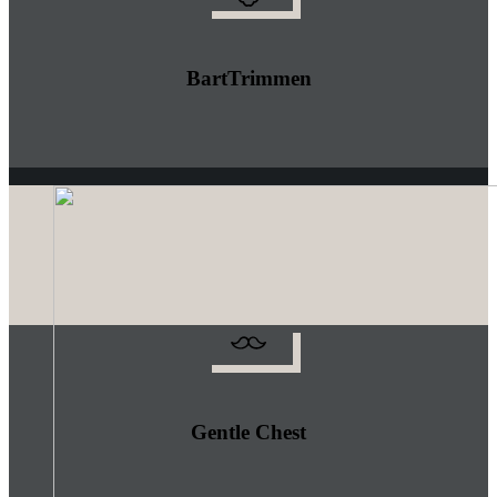
BartTrimmen
Gentle Chest